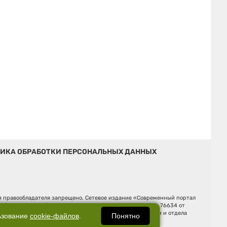
ИКА ОБРАБОТКИ ПЕРСОНАЛЬНЫХ ДАННЫХ
ия правообладателя запрещено. Сетевое издание «Современный портал
й (Роскомнадзор). Регистрационный номер ЭЛ № ФС 77 - 76634 от
Ельцина, строение 3, оф. 7015 Фактический адрес редакции и отдела
Понятно
ьзование
cookie-файлов
.
Дмитрий Владимирович