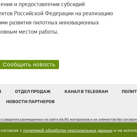
ения и предоставления субсидий
ектов Российской Федерации на реализацию
ами развития пилотных инновационных
я основным местом работы.
Сообщить новость
Ы
ОТДЕЛ ПРОДАЖ
КАНАЛ В TELEGRAM
ПОЛИТ
НОВОСТИ ПАРТНЕРОВ
о сведения размещенных на сайте 66.RU материалов и их элементов без соглас
 по надзору в сфере связи, информационных технологий и массовых коммуникаци
". Юридический адрес: 620014, Свердловская обл., г. Екатеринбург, ул. Бориса 
 согласие с
политикой обработки персональных данных
и на испол
, д. 3, оф. 7015, +7 (343) 288-50-66 info@news.66.ru Главный редактор: Шлыков 