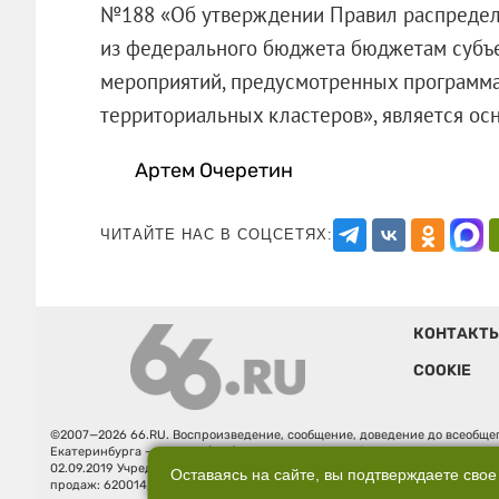
№188 «Об утверждении Правил распредел
из федерального бюджета бюджетам субъ
мероприятий, предусмотренных программ
территориальных кластеров», являетс
Артем Очеретин
ЧИТАЙТЕ НАС В СОЦСЕТЯХ:
КОНТАКТ
COOKIE
©2007—2026 66.RU. Воспроизведение, сообщение, доведение до всеобщег
Екатеринбурга — «66.ru» (18+) зарегистрировано Федеральной службой
02.09.2019 Учредитель: Общество с ограниченной ответственностью "66.ру
Оставаясь на сайте, вы подтверждаете свое
продаж: 620014, Свердловская обл., г. Екатеринбург, ул. Бориса Ельцина