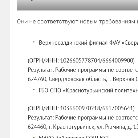
Они не соответствуют новым требованиям и
Верхнесалдинский филиал ФАУ «Све
(ОГРН/ИНН: 1026605778704/6664009900)
Результат: Рабочие программы не соответ
624760, Свердловская область, г. Верхняя С
ГБО СПО «Краснотурьинский политех
(ОГРН/ИНН: 1036600970218/6617005641)
Результат: Рабочие программы не соответ
624460, г. Краснотурьинск, ул. Рюмина, д. 1
МАУО Зайковская СОШ №2