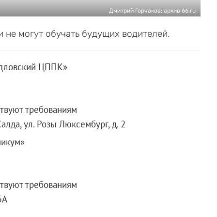
Дмитрий Горчаков; архив 66.ru
 не могут обучать будущих водителей.
рдловский ЦППК»
ствуют требованиям
алда, ул. Розы Люксембург, д. 2
никум»
ствуют требованиям
5А