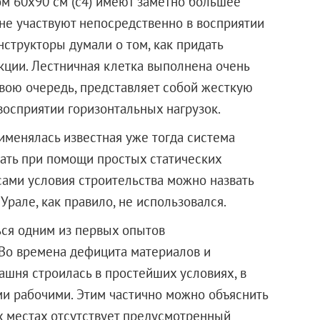
ом 60х90 см (с4) имеют заметно большее
 не участвуют непосредственно в восприятии
онструкторы думали о том, как придать
ции. Лестничная клетка выполнена очень
свою очередь, представляет собой жесткую
восприятии горизонтальных нагрузок.
именялась известная уже тогда система
ать при помощи простых статических
ами условия строительства можно назвать
Урале, как правило, не использовался.
ься одним из первых опытов
 Во времена дефицита материалов и
ашня строилась в простейших условиях, в
 рабочими. Этим частично можно объяснить
ых местах отсутствует предусмотренный