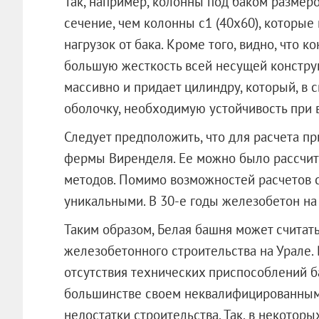
Так, например, колонны под баком размер
сечение, чем колонны с1 (40х60), которые
нагрузок от бака. Кроме того, видно, что к
большую жесткость всей несущей конструк
массивно и придает цилиндру, который, в 
оболочку, необходимую устойчивость при 
Следует предположить, что для расчета пр
фермы Виренделя. Ее можно было рассчит
методов. Помимо возможностей расчетов с
уникальными. В 30-е годы железобетон на 
Таким образом, Белая башня может считат
железобетонного строительства на Урале.
отсутствия технических приспособлений б
большинстве своем неквалифицированными
недостатки строительства. Так, в некотор