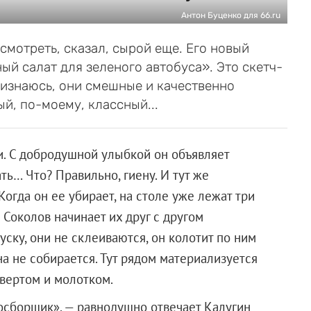
Антон Буценко для 66.ru
смотреть, сказал, сырой еще. Его новый
ый салат для зеленого автобуса». Это скетч-
ризнаюсь, они смешные и качественно
й, по-моему, классный...
. C добродушной улыбкой он объявляет
ть… Что? Правильно, гиену. И тут же
Когда он ее убирает, на столе уже лежат три
Соколов начинает их друг с другом
ску, они не склеиваются, он колотит по ним
на не собирается. Тут рядом материализуется
овертом и молотком.
осборщик», — равнодушно отвечает Калугин