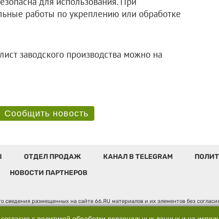
безопасна для использования. При
льные работы по укреплению или обработке
лист заводского производства можно на
Сообщить новость
Ы
ОТДЕЛ ПРОДАЖ
КАНАЛ В TELEGRAM
ПОЛИТ
НОВОСТИ ПАРТНЕРОВ
о сведения размещенных на сайте 66.RU материалов и их элементов без соглас
 по надзору в сфере связи, информационных технологий и массовых коммуникаци
". Юридический адрес: 620014, Свердловская обл., г. Екатеринбург, ул. Бориса 
 согласие с
политикой обработки персональных данных
и на испол