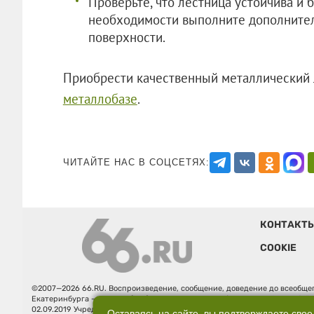
Проверьте, что лестница устойчива и 
необходимости выполните дополните
поверхности.
Приобрести качественный металлический 
металлобазе
.
ЧИТАЙТЕ НАС В СОЦСЕТЯХ:
КОНТАКТ
COOKIE
©2007—2026 66.RU. Воспроизведение, сообщение, доведение до всеобщег
Екатеринбурга — «66.ru» (18+) зарегистрировано Федеральной службой
02.09.2019 Учредитель: Общество с ограниченной ответственностью "66.ру
Оставаясь на сайте, вы подтверждаете свое