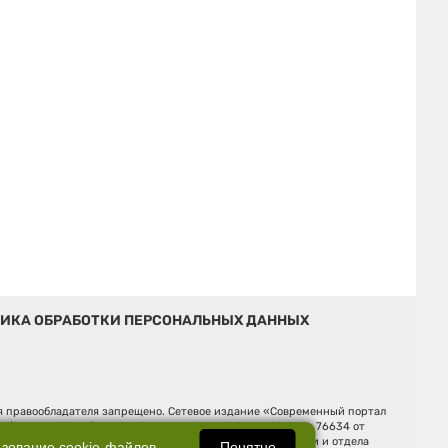
ИКА ОБРАБОТКИ ПЕРСОНАЛЬНЫХ ДАННЫХ
ия правообладателя запрещено. Сетевое издание «Современный портал
й (Роскомнадзор). Регистрационный номер ЭЛ № ФС 77 - 76634 от
Ельцина, строение 3, оф. 7015 Фактический адрес редакции и отдела
Понятно
ьзование
cookie-файлов
.