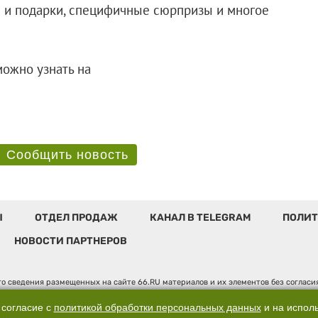
я и подарки, специфичные сюрпризы и многое
ожно узнать на
Сообщить новость
Ы
ОТДЕЛ ПРОДАЖ
КАНАЛ В TELEGRAM
ПОЛИТ
НОВОСТИ ПАРТНЕРОВ
о сведения размещенных на сайте 66.RU материалов и их элементов без соглас
 по надзору в сфере связи, информационных технологий и массовых коммуникаци
". Юридический адрес: 620014, Свердловская обл., г. Екатеринбург, ул. Бориса 
 согласие с
политикой обработки персональных данных
и на испол
, д. 3, оф. 7015, +7 (343) 288-50-66 info@news.66.ru Главный редактор: Шлыков 