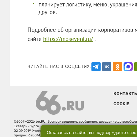
планирует логистику, меню, украшени
другое.
Подробнее об организации корпоративов м
сайте
https://mosevent.ru/
.
ЧИТАЙТЕ НАС В СОЦСЕТЯХ:
КОНТАКТ
COOKIE
©2007—2026 66.RU. Воспроизведение, сообщение, доведение до всеобщег
Екатеринбурга — «66.ru» (18+) зарегистрировано Федеральной службой
02.09.2019 Учредитель: Общество с ограниченной ответственностью "66.ру
Оставаясь на сайте, вы подтверждаете свое
продаж: 620014, Свердловская обл., г. Екатеринбург, ул. Бориса Ельцина