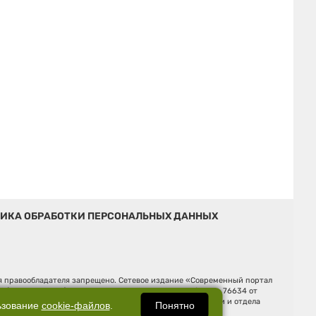
ИКА ОБРАБОТКИ ПЕРСОНАЛЬНЫХ ДАННЫХ
ия правообладателя запрещено. Сетевое издание «Современный портал
й (Роскомнадзор). Регистрационный номер ЭЛ № ФС 77 - 76634 от
Ельцина, строение 3, оф. 7015 Фактический адрес редакции и отдела
Понятно
ьзование
cookie-файлов
.
Дмитрий Владимирович