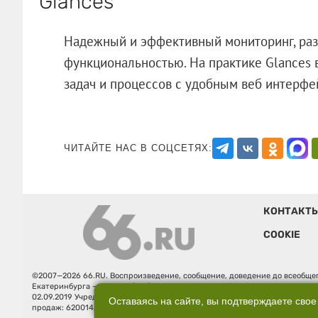
Glances
Надежный и эффективный мониторинг, разр
функциональностью. На практике Glances 
задач и процессов с удобным веб ин
ЧИТАЙТЕ НАС В СОЦСЕТЯХ:
КОНТАКТ
COOKIE
©2007—2026 66.RU. Воспроизведение, сообщение, доведение до всеобщег
Екатеринбурга — «66.ru» (18+) зарегистрировано Федеральной службой
02.09.2019 Учредитель: Общество с ограниченной ответственностью "66.ру
Оставаясь на сайте, вы подтверждаете свое
продаж: 620014, Свердловская обл., г. Екатеринбург, ул. Бориса Ельцина