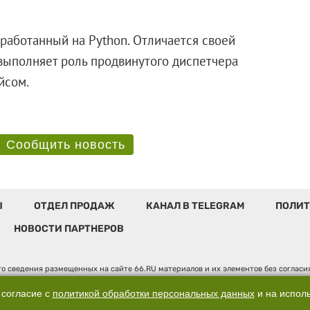
аботанный на Python. Отличается своей
выполняет роль продвинутого диспетчера
терфейсом.
Сообщить новость
Ы
ОТДЕЛ ПРОДАЖ
КАНАЛ В TELEGRAM
ПОЛИТ
НОВОСТИ ПАРТНЕРОВ
о сведения размещенных на сайте 66.RU материалов и их элементов без соглас
 по надзору в сфере связи, информационных технологий и массовых коммуникаци
". Юридический адрес: 620014, Свердловская обл., г. Екатеринбург, ул. Бориса 
 согласие с
политикой обработки персональных данных
и на испол
, д. 3, оф. 7015, +7 (343) 288-50-66 info@news.66.ru Главный редактор: Шлыков 