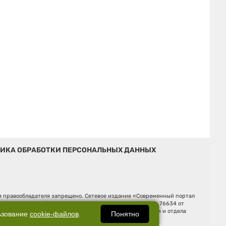
ИКА ОБРАБОТКИ ПЕРСОНАЛЬНЫХ ДАННЫХ
ия правообладателя запрещено. Сетевое издание «Современный портал
й (Роскомнадзор). Регистрационный номер ЭЛ № ФС 77 - 76634 от
Ельцина, строение 3, оф. 7015 Фактический адрес редакции и отдела
Понятно
ьзование
cookie-файлов
.
Дмитрий Владимирович