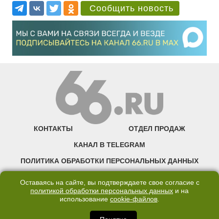
Сообщить новость
КОНТАКТЫ
ОТДЕЛ ПРОДАЖ
КАНАЛ В TELEGRAM
ПОЛИТИКА ОБРАБОТКИ ПЕРСОНАЛЬНЫХ ДАННЫХ
COOKIE
Оставаясь на сайте, вы подтверждаете свое согласие с
политикой обработки персональных данных
и на
использование
cookie-файлов
.
©2007—2025 66.RU. Воспроизведение, сообщение, доведение до всеобщего
сведения размещенных на сайте 66.RU материалов и их элементов без согласия
правообладателя запрещено. Сетевое издание «Современный портал