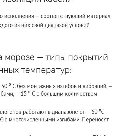
го исполнения — соответствующий материал
ждого из них свой диапазон условий
а морозе — типы покрытий
нных температур:
0 ⁰ C без монтажных изгибов и вибраций, —
бами, — 15 ⁰ C с большим количеством
алогенов работают в диапазоне от — 60 ⁰C
⁰C с многочисленными изгибами. Переносят