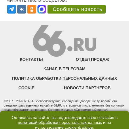
ЧИТАЙТЕ НАС В СОЦСЕТЯХ:
Сообщить новость
КОНТАКТЫ
ОТДЕЛ ПРОДАЖ
КАНАЛ В TELEGRAM
ПОЛИТИКА ОБРАБОТКИ ПЕРСОНАЛЬНЫХ ДАННЫХ
COOKIE
НОВОСТИ ПАРТНЕРОВ
©2007—2026 66.RU. Воспроизведение, сообщение, доведение до всеобщего
сведения размещенных на сайте 66.RU материалов и их элементов без согласия
правообладателя запрещено. Сетевое издание «Современный портал
Екатеринбурга — «66.ru» (18+) зарегистрировано Федеральной службой по
Оставаясь на сайте, вы подтверждаете свое согласие с
надзору в сфере связи, информационных технологий и массовых коммуникаций
политикой обработки персональных данных
и на
(Роскомнадзор). Регистрационный номер ЭЛ № ФС 77 - 76634 от 02.09.2019
использование
cookie-файлов
.
Учредитель: Общество с ограниченной ответственностью "66.ру". Юридический