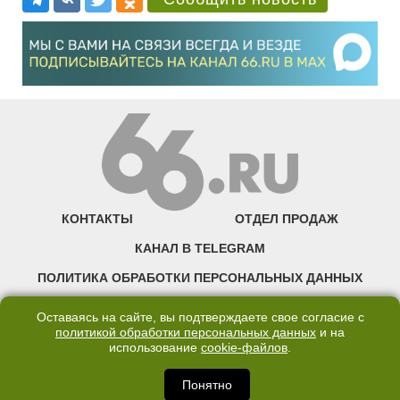
КОНТАКТЫ
ОТДЕЛ ПРОДАЖ
КАНАЛ В TELEGRAM
ПОЛИТИКА ОБРАБОТКИ ПЕРСОНАЛЬНЫХ ДАННЫХ
COOKIE
Оставаясь на сайте, вы подтверждаете свое согласие с
политикой обработки персональных данных
и на
использование
cookie-файлов
.
©2007—2025 66.RU. Воспроизведение, сообщение, доведение до всеобщего
сведения размещенных на сайте 66.RU материалов и их элементов без согласия
правообладателя запрещено. Сетевое издание «Современный портал
Понятно
Екатеринбурга — «66.ru» (18+) зарегистрировано Федеральной службой по