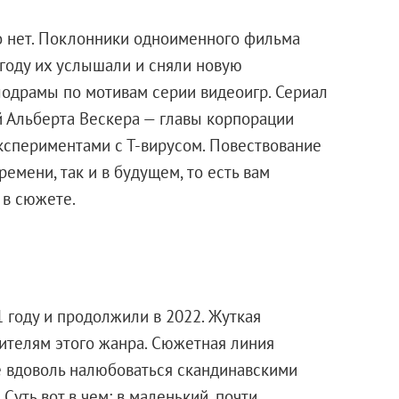
Но нет. Поклонники одноименного фильма
 году их услышали и сняли новую
одрамы по мотивам серии видеоигр. Сериал
 Альберта Вескера — главы корпорации
экспериментами с Т-вирусом. Повествование
емени, так и в будущем, то есть вам
 в сюжете.
1 году и продолжили в 2022. Жуткая
ителям этого жанра. Сюжетная линия
те вдоволь налюбоваться скандинавскими
уть вот в чем: в маленький, почти