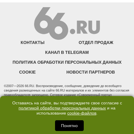
КОНТАКТЫ
ОТДЕЛ ПРОДАЖ
КАНАЛ В TELEGRAM
ПОЛИТИКА ОБРАБОТКИ ПЕРСОНАЛЬНЫХ ДАННЫХ
COOKIE
НОВОСТИ ПАРТНЕРОВ
©2007—2026 66.RU. Воспроизведение, сообщение, доведение до всеобщего
сведения размещенных на сайте 66.RU материалов и их элементов без согласия
правообладателя запрещено. Сетевое издание «Современный портал
Екатеринбурга — «66.ru» (18+) зарегистрировано Федеральной службой по
Оставаясь на сайте, вы подтверждаете свое согласие с
надзору в сфере связи, информационных технологий и массовых коммуникаций
политикой обработки персональных данных
и на
(Роскомнадзор). Регистрационный номер ЭЛ № ФС 77 - 76634 от 02.09.2019
использование
cookie-файлов
.
Учредитель: Общество с ограниченной ответственностью "66.ру". Юридический
адрес: 620014, Свердловская обл., г. Екатеринбург, ул. Бориса Ельцина, строение
3, оф. 7015 Фактический адрес редакции и отдела продаж: 620014, Свердловская
Понятно
обл., г. Екатеринбург, ул. Бориса Ельцина, д. 3, оф. 7015, +7 (343) 288-50-66
info@news.66.ru Главный редактор: Шлыков Дмитрий Владимирович