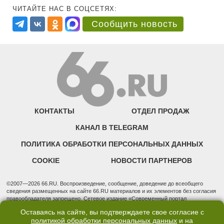
ЧИТАЙТЕ НАС В СОЦСЕТЯХ:
Сообщить новость
КОНТАКТЫ
ОТДЕЛ ПРОДАЖ
КАНАЛ В TELEGRAM
ПОЛИТИКА ОБРАБОТКИ ПЕРСОНАЛЬНЫХ ДАННЫХ
COOKIE
НОВОСТИ ПАРТНЕРОВ
©2007—2026 66.RU. Воспроизведение, сообщение, доведение до всеобщего
сведения размещенных на сайте 66.RU материалов и их элементов без согласия
правообладателя запрещено. Сетевое издание «Современный портал
Екатеринбурга — «66.ru» (18+) зарегистрировано Федеральной службой по
Оставаясь на сайте, вы подтверждаете свое согласие с
надзору в сфере связи, информационных технологий и массовых коммуникаций
политикой обработки персональных данных
и на
(Роскомнадзор). Регистрационный номер ЭЛ № ФС 77 - 76634 от 02.09.2019