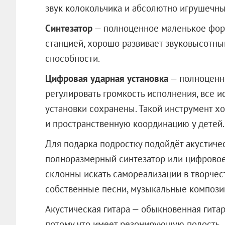
звук колокольчика и абсолютно игрушечны
Синтезатор
— полноценное маленькое фор
станцией, хорошо развивает звуковысотный
способности.
Цифровая ударная установка
— полноценны
регулировать громкость исполнения, все 
установки сохранены. Такой инструмент х
и пространственную координацию у детей.
Для подарка подростку подойдёт акустичес
полноразмерный синтезатор или цифровое
склонны искать самореализации в творчест
собственные песни, музыкальные компози
Акустическая гитара — обыкновенная гитар
потому что имеет резонирующую полость.