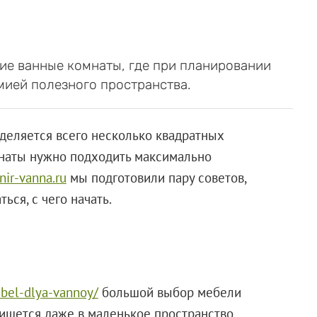
шие ванные комнаты, где при планировании
мией полезного пространства.
деляется всего несколько квадратных
мнаты нужно подходить максимально
/nir-vanna.ru
мы подготовили пару советов,
ся, с чего начать.
ebel-dlya-vannoy/
большой выбор мебели
пишется даже в маленькое пространство.