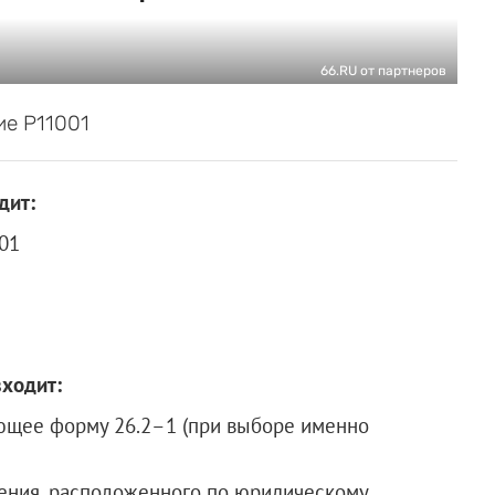
66.RU от партнеров
ие Р11001
дит:
01
ходит:
ющее форму 26.2–1 (при выборе именно
ения, расположенного по юридическому