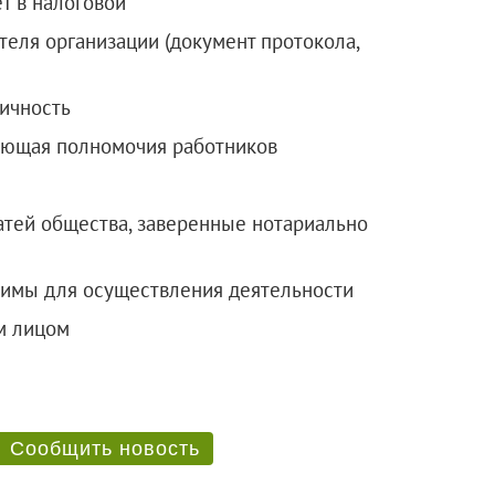
ет в налоговой
еля организации (документ протокола,
личность
ающая полномочия работников
атей общества, заверенные нотариально
димы для осуществления деятельности
м лицом
Сообщить новость