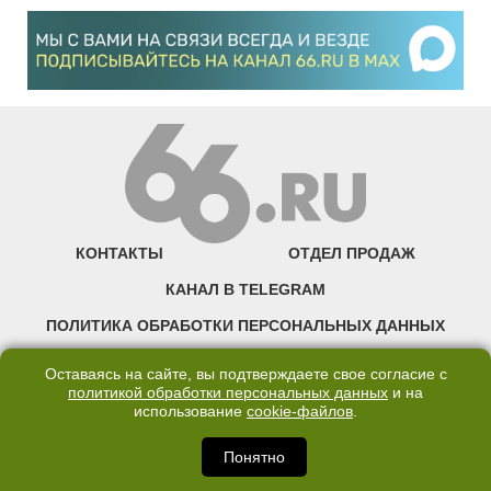
КОНТАКТЫ
ОТДЕЛ ПРОДАЖ
КАНАЛ В TELEGRAM
ПОЛИТИКА ОБРАБОТКИ ПЕРСОНАЛЬНЫХ ДАННЫХ
COOKIE
Оставаясь на сайте, вы подтверждаете свое согласие с
политикой обработки персональных данных
и на
использование
cookie-файлов
.
©2007—2025 66.RU. Воспроизведение, сообщение, доведение до всеобщего
сведения размещенных на сайте 66.RU материалов и их элементов без согласия
правообладателя запрещено. Сетевое издание «Современный портал
Понятно
Екатеринбурга — «66.ru» (18+) зарегистрировано Федеральной службой по
надзору в сфере связи, информационных технологий и массовых коммуникаций