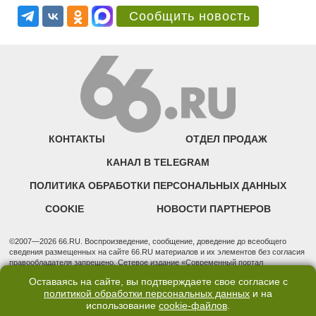
Сообщить новость
КОНТАКТЫ
ОТДЕЛ ПРОДАЖ
КАНАЛ В TELEGRAM
ПОЛИТИКА ОБРАБОТКИ ПЕРСОНАЛЬНЫХ ДАННЫХ
COOKIE
НОВОСТИ ПАРТНЕРОВ
©2007—2026 66.RU. Воспроизведение, сообщение, доведение до всеобщего
сведения размещенных на сайте 66.RU материалов и их элементов без согласия
правообладателя запрещено. Сетевое издание «Современный портал
Екатеринбурга — «66.ru» (18+) зарегистрировано Федеральной службой по
Оставаясь на сайте, вы подтверждаете свое согласие с
надзору в сфере связи, информационных технологий и массовых коммуникаций
политикой обработки персональных данных
и на
(Роскомнадзор). Регистрационный номер ЭЛ № ФС 77 - 76634 от 02.09.2019
использование
cookie-файлов
.
Учредитель: Общество с ограниченной ответственностью "66.ру". Юридический
адрес: 620014, Свердловская обл., г. Екатеринбург, ул. Бориса Ельцина, строение