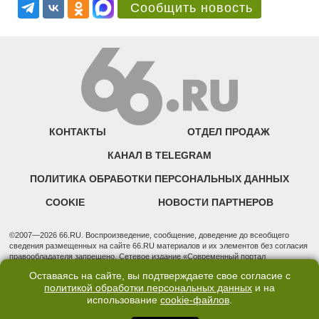
Сообщить новость
КОНТАКТЫ
ОТДЕЛ ПРОДАЖ
КАНАЛ В TELEGRAM
ПОЛИТИКА ОБРАБОТКИ ПЕРСОНАЛЬНЫХ ДАННЫХ
COOKIE
НОВОСТИ ПАРТНЕРОВ
©2007—2026 66.RU. Воспроизведение, сообщение, доведение до всеобщего
сведения размещенных на сайте 66.RU материалов и их элементов без согласия
правообладателя запрещено. Сетевое издание «Современный портал
Екатеринбурга — «66.ru» (18+) зарегистрировано Федеральной службой по
Оставаясь на сайте, вы подтверждаете свое согласие с
надзору в сфере связи, информационных технологий и массовых коммуникаций
политикой обработки персональных данных
и на
(Роскомнадзор). Регистрационный номер ЭЛ № ФС 77 - 76634 от 02.09.2019
использование
cookie-файлов
.
Учредитель: Общество с ограниченной ответственностью "66.ру". Юридический
адрес: 620014, Свердловская обл., г. Екатеринбург, ул. Бориса Ельцина, строение