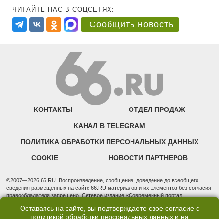
ЧИТАЙТЕ НАС В СОЦСЕТЯХ:
Сообщить новость
КОНТАКТЫ
ОТДЕЛ ПРОДАЖ
КАНАЛ В TELEGRAM
ПОЛИТИКА ОБРАБОТКИ ПЕРСОНАЛЬНЫХ ДАННЫХ
COOKIE
НОВОСТИ ПАРТНЕРОВ
©2007—2026 66.RU. Воспроизведение, сообщение, доведение до всеобщего
сведения размещенных на сайте 66.RU материалов и их элементов без согласия
правообладателя запрещено. Сетевое издание «Современный портал
Екатеринбурга — «66.ru» (18+) зарегистрировано Федеральной службой по
Оставаясь на сайте, вы подтверждаете свое согласие с
надзору в сфере связи, информационных технологий и массовых коммуникаций
политикой обработки персональных данных
и на
(Роскомнадзор). Регистрационный номер ЭЛ № ФС 77 - 76634 от 02.09.2019