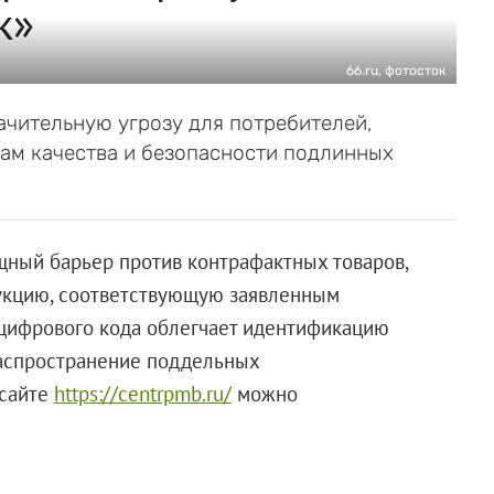
к»
66.ru, фотосток
ачительную угрозу для потребителей,
там качества и безопасности подлинных
щный барьер против контрафактных товаров,
дукцию, соответствующую заявленным
 цифрового кода облегчает идентификацию
распространение поддельных
 сайте
https://centrpmb.ru/
можно