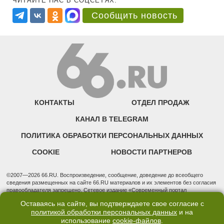
ЧИТАЙТЕ НАС В СОЦСЕТЯХ:
Сообщить новость
КОНТАКТЫ
ОТДЕЛ ПРОДАЖ
КАНАЛ В TELEGRAM
ПОЛИТИКА ОБРАБОТКИ ПЕРСОНАЛЬНЫХ ДАННЫХ
COOKIE
НОВОСТИ ПАРТНЕРОВ
©2007—2026 66.RU. Воспроизведение, сообщение, доведение до всеобщего
сведения размещенных на сайте 66.RU материалов и их элементов без согласия
правообладателя запрещено. Сетевое издание «Современный портал
Екатеринбурга — «66.ru» (18+) зарегистрировано Федеральной службой по
Оставаясь на сайте, вы подтверждаете свое согласие с
надзору в сфере связи, информационных технологий и массовых коммуникаций
политикой обработки персональных данных
и на
(Роскомнадзор). Регистрационный номер ЭЛ № ФС 77 - 76634 от 02.09.2019
использование
cookie-файлов
.
Учредитель: Общество с ограниченной ответственностью "66.ру". Юридический