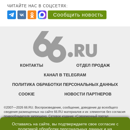
ЧИТАЙТЕ НАС В СОЦСЕТЯХ:
Сообщить новость
КОНТАКТЫ
ОТДЕЛ ПРОДАЖ
КАНАЛ В TELEGRAM
ПОЛИТИКА ОБРАБОТКИ ПЕРСОНАЛЬНЫХ ДАННЫХ
COOKIE
НОВОСТИ ПАРТНЕРОВ
©2007—2026 66.RU. Воспроизведение, сообщение, доведение до всеобщего
сведения размещенных на сайте 66.RU материалов и их элементов без согласия
правообладателя запрещено. Сетевое издание «Современный портал
Екатеринбурга — «66.ru» (18+) зарегистрировано Федеральной службой по
Оставаясь на сайте, вы подтверждаете свое согласие с
надзору в сфере связи, информационных технологий и массовых коммуникаций
политикой обработки персональных данных
и на
(Роскомнадзор). Регистрационный номер ЭЛ № ФС 77 - 76634 от 02.09.2019