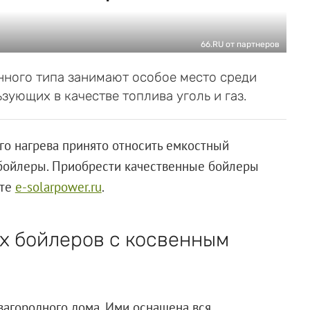
66.RU от партнеров
нного типа занимают особое место среди
зующих в качестве топлива уголь и газ.
го нагрева принято относить емкостный
 бойлеры. Приобрести качественные бойлеры
йте
e-solarpower.ru
.
х бойлеров с косвенным
загородного дома. Ими оснащена вся