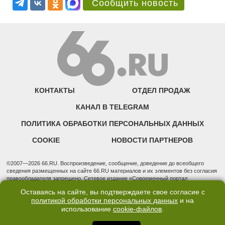
Сообщить новость
КОНТАКТЫ
ОТДЕЛ ПРОДАЖ
КАНАЛ В TELEGRAM
ПОЛИТИКА ОБРАБОТКИ ПЕРСОНАЛЬНЫХ ДАННЫХ
COOKIE
НОВОСТИ ПАРТНЕРОВ
©2007—2026 66.RU. Воспроизведение, сообщение, доведение до всеобщего
сведения размещенных на сайте 66.RU материалов и их элементов без согласия
правообладателя запрещено. Сетевое издание «Современный портал
Екатеринбурга — «66.ru» (18+) зарегистрировано Федеральной службой по
Оставаясь на сайте, вы подтверждаете свое согласие с
надзору в сфере связи, информационных технологий и массовых коммуникаций
политикой обработки персональных данных
и на
(Роскомнадзор). Регистрационный номер ЭЛ № ФС 77 - 76634 от 02.09.2019
использование
cookie-файлов
.
Учредитель: Общество с ограниченной ответственностью "66.ру". Юридический
адрес: 620014, Свердловская обл., г. Екатеринбург, ул. Бориса Ельцина, строение
3, оф. 7015 Фактический адрес редакции и отдела продаж: 620014, Свердловская