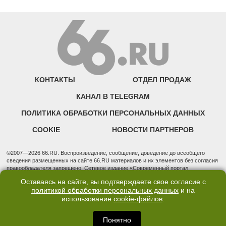
КОНТАКТЫ
ОТДЕЛ ПРОДАЖ
КАНАЛ В TELEGRAM
ПОЛИТИКА ОБРАБОТКИ ПЕРСОНАЛЬНЫХ ДАННЫХ
COOKIE
НОВОСТИ ПАРТНЕРОВ
©2007—2026 66.RU. Воспроизведение, сообщение, доведение до всеобщего
сведения размещенных на сайте 66.RU материалов и их элементов без согласия
правообладателя запрещено. Сетевое издание «Современный портал
Екатеринбурга — «66.ru» (18+) зарегистрировано Федеральной службой по
Оставаясь на сайте, вы подтверждаете свое согласие с
надзору в сфере связи, информационных технологий и массовых коммуникаций
политикой обработки персональных данных
и на
(Роскомнадзор). Регистрационный номер ЭЛ № ФС 77 - 76634 от 02.09.2019
использование
cookie-файлов
.
Учредитель: Общество с ограниченной ответственностью "66.ру". Юридический
адрес: 620014, Свердловская обл., г. Екатеринбург, ул. Бориса Ельцина, строение
3, оф. 7015 Фактический адрес редакции и отдела продаж: 620014, Свердловская
Понятно
обл., г. Екатеринбург, ул. Бориса Ельцина, д. 3, оф. 7015, +7 (343) 288-50-66