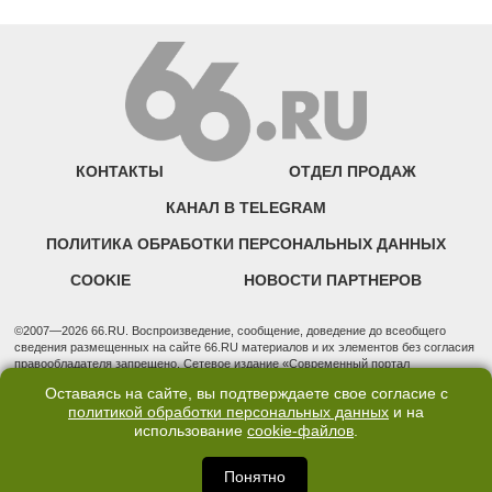
КОНТАКТЫ
ОТДЕЛ ПРОДАЖ
КАНАЛ В TELEGRAM
ПОЛИТИКА ОБРАБОТКИ ПЕРСОНАЛЬНЫХ ДАННЫХ
COOKIE
НОВОСТИ ПАРТНЕРОВ
©2007—2026 66.RU. Воспроизведение, сообщение, доведение до всеобщего
сведения размещенных на сайте 66.RU материалов и их элементов без согласия
правообладателя запрещено. Сетевое издание «Современный портал
Екатеринбурга — «66.ru» (18+) зарегистрировано Федеральной службой по
Оставаясь на сайте, вы подтверждаете свое согласие с
надзору в сфере связи, информационных технологий и массовых коммуникаций
политикой обработки персональных данных
и на
(Роскомнадзор). Регистрационный номер ЭЛ № ФС 77 - 76634 от 02.09.2019
использование
cookie-файлов
.
Учредитель: Общество с ограниченной ответственностью "66.ру". Юридический
адрес: 620014, Свердловская обл., г. Екатеринбург, ул. Бориса Ельцина, строение
3, оф. 7015 Фактический адрес редакции и отдела продаж: 620014, Свердловская
Понятно
обл., г. Екатеринбург, ул. Бориса Ельцина, д. 3, оф. 7015, +7 (343) 288-50-66