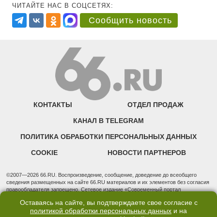
ЧИТАЙТЕ НАС В СОЦСЕТЯХ:
Сообщить новость
КОНТАКТЫ
ОТДЕЛ ПРОДАЖ
КАНАЛ В TELEGRAM
ПОЛИТИКА ОБРАБОТКИ ПЕРСОНАЛЬНЫХ ДАННЫХ
COOKIE
НОВОСТИ ПАРТНЕРОВ
©2007—2026 66.RU. Воспроизведение, сообщение, доведение до всеобщего
сведения размещенных на сайте 66.RU материалов и их элементов без согласия
правообладателя запрещено. Сетевое издание «Современный портал
Екатеринбурга — «66.ru» (18+) зарегистрировано Федеральной службой по
Оставаясь на сайте, вы подтверждаете свое согласие с
надзору в сфере связи, информационных технологий и массовых коммуникаций
политикой обработки персональных данных
и на
(Роскомнадзор). Регистрационный номер ЭЛ № ФС 77 - 76634 от 02.09.2019