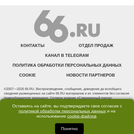
КОНТАКТЫ
ОТДЕЛ ПРОДАЖ
КАНАЛ В TELEGRAM
ПОЛИТИКА ОБРАБОТКИ ПЕРСОНАЛЬНЫХ ДАННЫХ
COOKIE
НОВОСТИ ПАРТНЕРОВ
©2007—2026 66.RU. Воспроизведение, сообщение, доведение до всеобщего
сведения размещенных на сайте 66.RU материалов и их элементов без согласия
правообладателя запрещено. Сетевое издание «Современный портал
Екатеринбурга — «66.ru» (18+) зарегистрировано Федеральной службой по
Оставаясь на сайте, вы подтверждаете свое согласие с
надзору в сфере связи, информационных технологий и массовых коммуникаций
политикой обработки персональных данных
и на
(Роскомнадзор). Регистрационный номер ЭЛ № ФС 77 - 76634 от 02.09.2019
использование
cookie-файлов
.
Учредитель: Общество с ограниченной ответственностью "66.ру". Юридический
адрес: 620014, Свердловская обл., г. Екатеринбург, ул. Бориса Ельцина, строение
3, оф. 7015 Фактический адрес редакции и отдела продаж: 620014, Свердловская
Понятно
обл., г. Екатеринбург, ул. Бориса Ельцина, д. 3, оф. 7015, +7 (343) 288-50-66
info@news.66.ru Главный редактор: Шлыков Дмитрий Владимирович