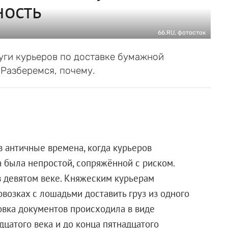
ность
66.RU, фотосток
ги курьеров по доставке бумажной
Разберемся, почему.
в античные времена, когда курьеров
 была непростой, сопряжённой с риском.
в девятом веке. Княжеским курьерам
овозках с лошадьми доставить груз из одного
овка документов происходила в виде
дцатого века и до конца пятнадцатого