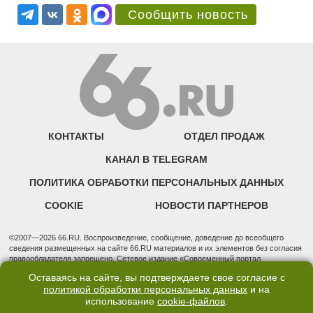
Сообщить новость
КОНТАКТЫ
ОТДЕЛ ПРОДАЖ
КАНАЛ В TELEGRAM
ПОЛИТИКА ОБРАБОТКИ ПЕРСОНАЛЬНЫХ ДАННЫХ
COOKIE
НОВОСТИ ПАРТНЕРОВ
©2007—2026 66.RU. Воспроизведение, сообщение, доведение до всеобщего
сведения размещенных на сайте 66.RU материалов и их элементов без согласия
правообладателя запрещено. Сетевое издание «Современный портал
Екатеринбурга — «66.ru» (18+) зарегистрировано Федеральной службой по
Оставаясь на сайте, вы подтверждаете свое согласие с
надзору в сфере связи, информационных технологий и массовых коммуникаций
политикой обработки персональных данных
и на
(Роскомнадзор). Регистрационный номер ЭЛ № ФС 77 - 76634 от 02.09.2019
использование
cookie-файлов
.
Учредитель: Общество с ограниченной ответственностью "66.ру". Юридический
адрес: 620014, Свердловская обл., г. Екатеринбург, ул. Бориса Ельцина, строение