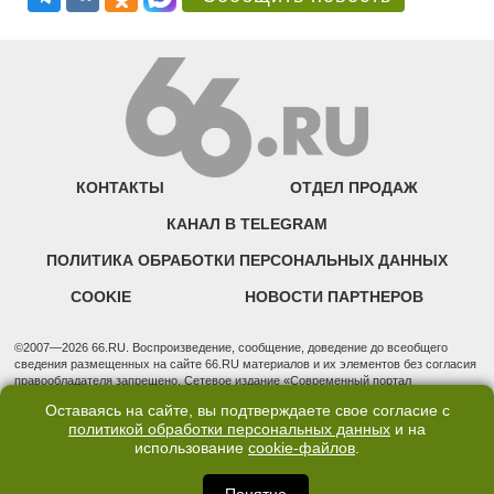
КОНТАКТЫ
ОТДЕЛ ПРОДАЖ
КАНАЛ В TELEGRAM
ПОЛИТИКА ОБРАБОТКИ ПЕРСОНАЛЬНЫХ ДАННЫХ
COOKIE
НОВОСТИ ПАРТНЕРОВ
©2007—2026 66.RU. Воспроизведение, сообщение, доведение до всеобщего
сведения размещенных на сайте 66.RU материалов и их элементов без согласия
правообладателя запрещено. Сетевое издание «Современный портал
Екатеринбурга — «66.ru» (18+) зарегистрировано Федеральной службой по
Оставаясь на сайте, вы подтверждаете свое согласие с
надзору в сфере связи, информационных технологий и массовых коммуникаций
политикой обработки персональных данных
и на
(Роскомнадзор). Регистрационный номер ЭЛ № ФС 77 - 76634 от 02.09.2019
использование
cookie-файлов
.
Учредитель: Общество с ограниченной ответственностью "66.ру". Юридический
адрес: 620014, Свердловская обл., г. Екатеринбург, ул. Бориса Ельцина, строение
3, оф. 7015 Фактический адрес редакции и отдела продаж: 620014, Свердловская