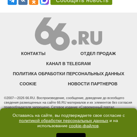
Сообщить новость
КОНТАКТЫ
ОТДЕЛ ПРОДАЖ
КАНАЛ В TELEGRAM
ПОЛИТИКА ОБРАБОТКИ ПЕРСОНАЛЬНЫХ ДАННЫХ
COOKIE
НОВОСТИ ПАРТНЕРОВ
©2007—2026 66.RU. Воспроизведение, сообщение, доведение до всеобщего
сведения размещенных на сайте 66.RU материалов и их элементов без согласия
правообладателя запрещено. Сетевое издание «Современный портал
Екатеринбурга — «66.ru» (18+) зарегистрировано Федеральной службой по
Оставаясь на сайте, вы подтверждаете свое согласие с
надзору в сфере связи, информационных технологий и массовых коммуникаций
политикой обработки персональных данных
и на
(Роскомнадзор). Регистрационный номер ЭЛ № ФС 77 - 76634 от 02.09.2019
использование
cookie-файлов
.
Учредитель: Общество с ограниченной ответственностью "66.ру". Юридический
адрес: 620014, Свердловская обл., г. Екатеринбург, ул. Бориса Ельцина, строение
3, оф. 7015 Фактический адрес редакции и отдела продаж: 620014, Свердловская