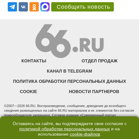
Сообщить новость
КОНТАКТЫ
ОТДЕЛ ПРОДАЖ
КАНАЛ В TELEGRAM
ПОЛИТИКА ОБРАБОТКИ ПЕРСОНАЛЬНЫХ ДАННЫХ
COOKIE
НОВОСТИ ПАРТНЕРОВ
©2007—2026 66.RU. Воспроизведение, сообщение, доведение до всеобщего
сведения размещенных на сайте 66.RU материалов и их элементов без согласия
правообладателя запрещено. Сетевое издание «Современный портал
Екатеринбурга — «66.ru» (18+) зарегистрировано Федеральной службой по
Оставаясь на сайте, вы подтверждаете свое согласие с
надзору в сфере связи, информационных технологий и массовых коммуникаций
политикой обработки персональных данных
и на
(Роскомнадзор). Регистрационный номер ЭЛ № ФС 77 - 76634 от 02.09.2019
использование
cookie-файлов
.
Учредитель: Общество с ограниченной ответственностью "66.ру". Юридический
адрес: 620014, Свердловская обл., г. Екатеринбург, ул. Бориса Ельцина, строение