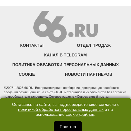
КОНТАКТЫ
ОТДЕЛ ПРОДАЖ
КАНАЛ В TELEGRAM
ПОЛИТИКА ОБРАБОТКИ ПЕРСОНАЛЬНЫХ ДАННЫХ
COOKIE
НОВОСТИ ПАРТНЕРОВ
©2007—2026 66.RU. Воспроизведение, сообщение, доведение до всеобщего
сведения размещенных на сайте 66.RU материалов и их элементов без согласия
правообладателя запрещено. Сетевое издание «Современный портал
Екатеринбурга — «66.ru» (18+) зарегистрировано Федеральной службой по
Оставаясь на сайте, вы подтверждаете свое согласие с
надзору в сфере связи, информационных технологий и массовых коммуникаций
политикой обработки персональных данных
и на
(Роскомнадзор). Регистрационный номер ЭЛ № ФС 77 - 76634 от 02.09.2019
использование
cookie-файлов
.
Учредитель: Общество с ограниченной ответственностью "66.ру". Юридический
адрес: 620014, Свердловская обл., г. Екатеринбург, ул. Бориса Ельцина, строение
3, оф. 7015 Фактический адрес редакции и отдела продаж: 620014, Свердловская
Понятно
обл., г. Екатеринбург, ул. Бориса Ельцина, д. 3, оф. 7015, +7 (343) 288-50-66