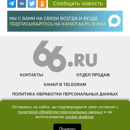
Сообщить новость
КОНТАКТЫ
ОТДЕЛ ПРОДАЖ
КАНАЛ В TELEGRAM
ПОЛИТИКА ОБРАБОТКИ ПЕРСОНАЛЬНЫХ ДАННЫХ
COOKIE
Оставаясь на сайте, вы подтверждаете свое согласие с
политикой обработки персональных данных
и на
использование
cookie-файлов
.
©2007—2025 66.RU. Воспроизведение, сообщение, доведение до всеобщего
сведения размещенных на сайте 66.RU материалов и их элементов без согласия
правообладателя запрещено. Сетевое издание «Современный портал
Понятно
Екатеринбурга — «66.ru» (18+) зарегистрировано Федеральной службой по