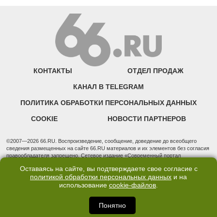
КОНТАКТЫ
ОТДЕЛ ПРОДАЖ
КАНАЛ В TELEGRAM
ПОЛИТИКА ОБРАБОТКИ ПЕРСОНАЛЬНЫХ ДАННЫХ
COOKIE
НОВОСТИ ПАРТНЕРОВ
©2007—2026 66.RU. Воспроизведение, сообщение, доведение до всеобщего
сведения размещенных на сайте 66.RU материалов и их элементов без согласия
правообладателя запрещено. Сетевое издание «Современный портал
Екатеринбурга — «66.ru» (18+) зарегистрировано Федеральной службой по
Оставаясь на сайте, вы подтверждаете свое согласие с
надзору в сфере связи, информационных технологий и массовых коммуникаций
политикой обработки персональных данных
и на
(Роскомнадзор). Регистрационный номер ЭЛ № ФС 77 - 76634 от 02.09.2019
использование
cookie-файлов
.
Учредитель: Общество с ограниченной ответственностью "66.ру". Юридический
адрес: 620014, Свердловская обл., г. Екатеринбург, ул. Бориса Ельцина, строение
3, оф. 7015 Фактический адрес редакции и отдела продаж: 620014, Свердловская
Понятно
обл., г. Екатеринбург, ул. Бориса Ельцина, д. 3, оф. 7015, +7 (343) 288-50-66
info@news.66.ru Главный редактор: Шлыков Дмитрий Владимирович