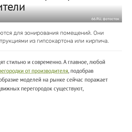
ители
66.RU, фотосток
ются для зонирования помещений. Они
рукциями из гипсокартона или кирпича.
ят стильно и современно. А главное, любой
регородки от производителя
, подобрав
образие моделей на рынке сейчас поражает
движных перегородок существуют,