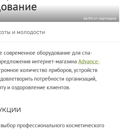
дование
66.RU от партнеров
соты и молодости
е современное оборудование для спа-
ь предложения интернет-магазина
Advance-
громное количество приборов, устройств
удовлетворить потребности организаций,
оту и оздоровление клиентов.
укции
 выбор профессионального косметического