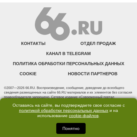
КОНТАКТЫ
ОТДЕЛ ПРОДАЖ
КАНАЛ В TELEGRAM
ПОЛИТИКА ОБРАБОТКИ ПЕРСОНАЛЬНЫХ ДАННЫХ
COOKIE
НОВОСТИ ПАРТНЕРОВ
©2007—2026 66.RU. Воспроизведение, сообщение, доведение до всеобщего
сведения размещенных на сайте 66.RU материалов и их элементов без согласия
правообладателя запрещено. Сетевое издание «Современный портал
Екатеринбурга — «66.ru» (18+) зарегистрировано Федеральной службой по
Оставаясь на сайте, вы подтверждаете свое согласие с
надзору в сфере связи, информационных технологий и массовых коммуникаций
политикой обработки персональных данных
и на
(Роскомнадзор). Регистрационный номер ЭЛ № ФС 77 - 76634 от 02.09.2019
использование
cookie-файлов
.
Учредитель: Общество с ограниченной ответственностью "66.ру". Юридический
адрес: 620014, Свердловская обл., г. Екатеринбург, ул. Бориса Ельцина, строение
3, оф. 7015 Фактический адрес редакции и отдела продаж: 620014, Свердловская
Понятно
обл., г. Екатеринбург, ул. Бориса Ельцина, д. 3, оф. 7015, +7 (343) 288-50-66
info@news.66.ru Главный редактор: Шлыков Дмитрий Владимирович