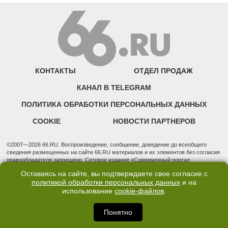
КОНТАКТЫ
ОТДЕЛ ПРОДАЖ
КАНАЛ В TELEGRAM
ПОЛИТИКА ОБРАБОТКИ ПЕРСОНАЛЬНЫХ ДАННЫХ
COOKIE
НОВОСТИ ПАРТНЕРОВ
©2007—2026 66.RU. Воспроизведение, сообщение, доведение до всеобщего
сведения размещенных на сайте 66.RU материалов и их элементов без согласия
правообладателя запрещено. Сетевое издание «Современный портал
Екатеринбурга — «66.ru» (18+) зарегистрировано Федеральной службой по
Оставаясь на сайте, вы подтверждаете свое согласие с
надзору в сфере связи, информационных технологий и массовых коммуникаций
политикой обработки персональных данных
и на
(Роскомнадзор). Регистрационный номер ЭЛ № ФС 77 - 76634 от 02.09.2019
использование
cookie-файлов
.
Учредитель: Общество с ограниченной ответственностью "66.ру". Юридический
адрес: 620014, Свердловская обл., г. Екатеринбург, ул. Бориса Ельцина, строение
3, оф. 7015 Фактический адрес редакции и отдела продаж: 620014, Свердловская
Понятно
обл., г. Екатеринбург, ул. Бориса Ельцина, д. 3, оф. 7015, +7 (343) 288-50-66
info@news.66.ru Главный редактор: Шлыков Дмитрий Владимирович