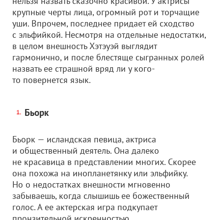
нельзя назвать сказочно красивой. У актрисы
крупные черты лица, огромный рот и торчащие
уши. Впрочем, последнее придает ей сходство
с эльфийкой. Несмотря на отдельные недостатки,
в целом внешность Хэтэуэй выглядит
гармонично, и после блестяще сыгранных ролей
назвать ее страшной вряд ли у кого-
то повернется язык.
Бьорк
Бьорк — исландская певица, актриса
и общественный деятель. Она далеко
не красавица в представлении многих. Скорее
она похожа на инопланетянку или эльфийку.
Но о недостатках внешности мгновенно
забываешь, когда слышишь ее божественный
голос. А ее актерская игра подкупает
пронзительной искренностью.