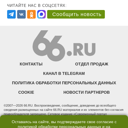
ЧИТАЙТЕ НАС В СОЦСЕТЯХ:
Сообщить новость
КОНТАКТЫ
ОТДЕЛ ПРОДАЖ
КАНАЛ В TELEGRAM
ПОЛИТИКА ОБРАБОТКИ ПЕРСОНАЛЬНЫХ ДАННЫХ
COOKIE
НОВОСТИ ПАРТНЕРОВ
©2007—2026 66.RU. Воспроизведение, сообщение, доведение до всеобщего
сведения размещенных на сайте 66.RU материалов и их элементов без согласия
правообладателя запрещено. Сетевое издание «Современный портал
Екатеринбурга — «66.ru» (18+) зарегистрировано Федеральной службой по
Оставаясь на сайте, вы подтверждаете свое согласие с
надзору в сфере связи, информационных технологий и массовых коммуникаций
политикой обработки персональных данных
и на
(Роскомнадзор). Регистрационный номер ЭЛ № ФС 77 - 76634 от 02.09.2019