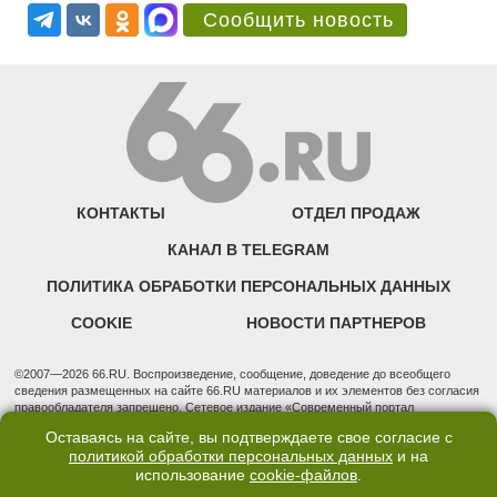
Сообщить новость
КОНТАКТЫ
ОТДЕЛ ПРОДАЖ
КАНАЛ В TELEGRAM
ПОЛИТИКА ОБРАБОТКИ ПЕРСОНАЛЬНЫХ ДАННЫХ
COOKIE
НОВОСТИ ПАРТНЕРОВ
©2007—2026 66.RU. Воспроизведение, сообщение, доведение до всеобщего
сведения размещенных на сайте 66.RU материалов и их элементов без согласия
правообладателя запрещено. Сетевое издание «Современный портал
Екатеринбурга — «66.ru» (18+) зарегистрировано Федеральной службой по
Оставаясь на сайте, вы подтверждаете свое согласие с
надзору в сфере связи, информационных технологий и массовых коммуникаций
политикой обработки персональных данных
и на
(Роскомнадзор). Регистрационный номер ЭЛ № ФС 77 - 76634 от 02.09.2019
использование
cookie-файлов
.
Учредитель: Общество с ограниченной ответственностью "66.ру". Юридический
адрес: 620014, Свердловская обл., г. Екатеринбург, ул. Бориса Ельцина, строение