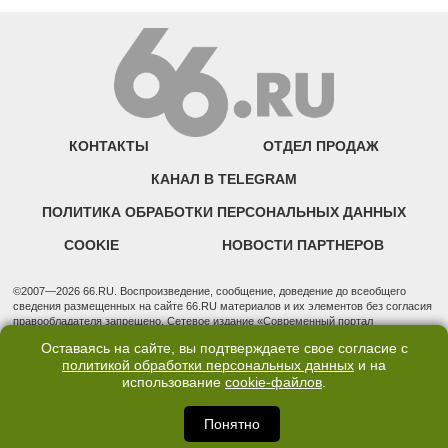
КОНТАКТЫ
ОТДЕЛ ПРОДАЖ
КАНАЛ В TELEGRAM
ПОЛИТИКА ОБРАБОТКИ ПЕРСОНАЛЬНЫХ ДАННЫХ
COOKIE
НОВОСТИ ПАРТНЕРОВ
©2007—2026 66.RU. Воспроизведение, сообщение, доведение до всеобщего
сведения размещенных на сайте 66.RU материалов и их элементов без согласия
правообладателя запрещено. Сетевое издание «Современный портал
Екатеринбурга — «66.ru» (18+) зарегистрировано Федеральной службой по
Оставаясь на сайте, вы подтверждаете свое согласие с
надзору в сфере связи, информационных технологий и массовых коммуникаций
политикой обработки персональных данных
и на
(Роскомнадзор). Регистрационный номер ЭЛ № ФС 77 - 76634 от 02.09.2019
использование
cookie-файлов
.
Учредитель: Общество с ограниченной ответственностью "66.ру". Юридический
адрес: 620014, Свердловская обл., г. Екатеринбург, ул. Бориса Ельцина, строение
3, оф. 7015 Фактический адрес редакции и отдела продаж: 620014, Свердловская
Понятно
обл., г. Екатеринбург, ул. Бориса Ельцина, д. 3, оф. 7015, +7 (343) 288-50-66
info@news.66.ru Главный редактор: Шлыков Дмитрий Владимирович