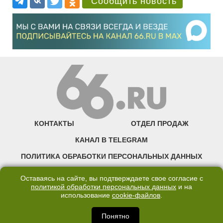
Сообщить новость
КОНТАКТЫ
ОТДЕЛ ПРОДАЖ
КАНАЛ В TELEGRAM
ПОЛИТИКА ОБРАБОТКИ ПЕРСОНАЛЬНЫХ ДАННЫХ
COOKIE
Оставаясь на сайте, вы подтверждаете свое согласие с
политикой обработки персональных данных
и на
использование
cookie-файлов
.
©2007—2025 66.RU. Воспроизведение, сообщение, доведение до всеобщего
сведения размещенных на сайте 66.RU материалов и их элементов без согласия
правообладателя запрещено. Сетевое издание «Современный портал
Понятно
Екатеринбурга — «66.ru» (18+) зарегистрировано Федеральной службой по