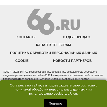
КОНТАКТЫ
ОТДЕЛ ПРОДАЖ
КАНАЛ В TELEGRAM
ПОЛИТИКА ОБРАБОТКИ ПЕРСОНАЛЬНЫХ ДАННЫХ
COOKIE
НОВОСТИ ПАРТНЕРОВ
©2007—2026 66.RU. Воспроизведение, сообщение, доведение до всеобщего
сведения размещенных на сайте 66.RU материалов и их элементов без согласия
правообладателя запрещено. Сетевое издание «Современный портал
Екатеринбурга — «66.ru» (18+) зарегистрировано Федеральной службой по
Оставаясь на сайте, вы подтверждаете свое согласие с
надзору в сфере связи, информационных технологий и массовых коммуникаций
политикой обработки персональных данных
и на
(Роскомнадзор). Регистрационный номер ЭЛ № ФС 77 - 76634 от 02.09.2019
Учредитель: Общество с ограниченной ответственностью "66.ру". Юридический
использование
cookie-файлов
.
адрес: 620014, Свердловская обл., г. Екатеринбург, ул. Бориса Ельцина, строение
3, оф. 7015 Фактический адрес редакции и отдела продаж: 620014, Свердловская
Понятно
обл., г. Екатеринбург, ул. Бориса Ельцина, д. 3, оф. 7015, +7 (343) 288-50-66