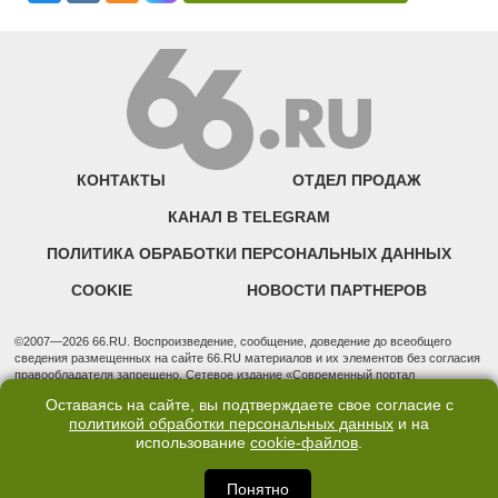
КОНТАКТЫ
ОТДЕЛ ПРОДАЖ
КАНАЛ В TELEGRAM
ПОЛИТИКА ОБРАБОТКИ ПЕРСОНАЛЬНЫХ ДАННЫХ
COOKIE
НОВОСТИ ПАРТНЕРОВ
©2007—2026 66.RU. Воспроизведение, сообщение, доведение до всеобщего
сведения размещенных на сайте 66.RU материалов и их элементов без согласия
правообладателя запрещено. Сетевое издание «Современный портал
Екатеринбурга — «66.ru» (18+) зарегистрировано Федеральной службой по
Оставаясь на сайте, вы подтверждаете свое согласие с
надзору в сфере связи, информационных технологий и массовых коммуникаций
политикой обработки персональных данных
и на
(Роскомнадзор). Регистрационный номер ЭЛ № ФС 77 - 76634 от 02.09.2019
использование
cookie-файлов
.
Учредитель: Общество с ограниченной ответственностью "66.ру". Юридический
адрес: 620014, Свердловская обл., г. Екатеринбург, ул. Бориса Ельцина, строение
3, оф. 7015 Фактический адрес редакции и отдела продаж: 620014, Свердловская
Понятно
обл., г. Екатеринбург, ул. Бориса Ельцина, д. 3, оф. 7015, +7 (343) 288-50-66