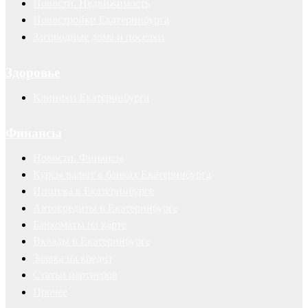
Новости. Недвижимость
Новостройки Екатеринбурга
Загородные дома и поселки
Здоровье
Клиники Екатеринбурга
Финансы
Новости. Финансы
Курсы валют в банках Екатеринбурга
Ипотека в Екатеринбурге
Автокредиты в Екатеринбурге
Банкоматы на карте
Вклады в Екатеринбурге
Заявка на кредит
Статьи партнеров
Прочее