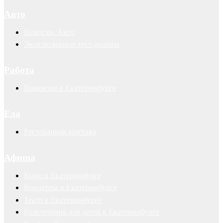
Авто
Новости. Авто
Эксклюзивные тест-драйвы
Работа
Вакансии в Екатеринбурге
Еда
Ресторанная критика
Афиша
Кино в Екатеринбурге
Концерты в Екатеринбурге
Театр в Екатеринбурге
Развлечения для детей в Екатеринбурге