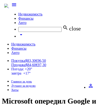
menu
Недвижимость
Финансы
Авто
search
close
arrow_drop_down
Недвижимость
Финансы
Авто
Покупка
$83,30
€96,50
Продажа
$84,60
€97,30
Погода: +20°
завтра +17°
Главное за день
perm_identity
Лучшее за неделю
Хиты
Microsoft опередил Google и