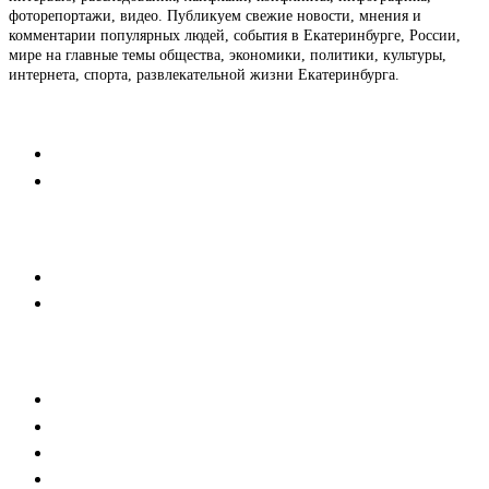
фоторепортажи, видео. Публикуем свежие новости, мнения и
комментарии популярных людей, события в Екатеринбурге, России,
мире на главные темы общества, экономики, политики, культуры,
интернета, спорта, развлекательной жизни Екатеринбурга.
Контакты
Редакция
Коммерческий отдел
Напишите нам
Мобильная версия
Пользовательское соглашение
Реклама
Медиакит
Баннерная реклама
Текстовые форматы
Тех. требования к баннерам