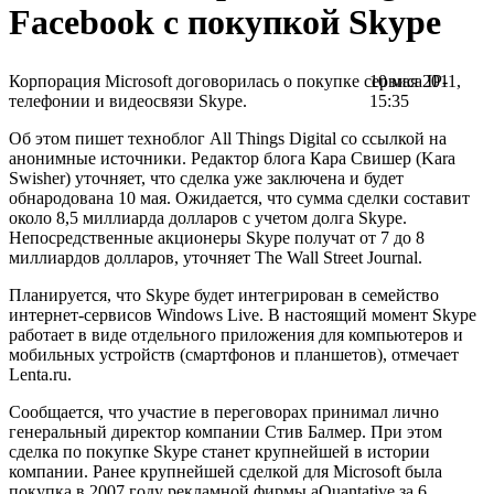
Facebook с покупкой Skype
Корпорация Microsoft договорилась о покупке сервиса IP-
10 мая 2011,
телефонии и видеосвязи Skype.
15:35
Об этом пишет техноблог All Things Digital со ссылкой на
анонимные источники. Редактор блога Кара Свишер (Kara
Swisher) уточняет, что сделка уже заключена и будет
обнародована 10 мая. Ожидается, что сумма сделки составит
около 8,5 миллиарда долларов с учетом долга Skype.
Непосредственные акционеры Skype получат от 7 до 8
миллиардов долларов, уточняет The Wall Street Journal.
Планируется, что Skype будет интегрирован в семейство
интернет-сервисов Windows Live. В настоящий момент Skype
работает в виде отдельного приложения для компьютеров и
мобильных устройств (смартфонов и планшетов), отмечает
Lenta.ru.
Сообщается, что участие в переговорах принимал лично
генеральный директор компании Стив Балмер. При этом
сделка по покупке Skype станет крупнейшей в истории
компании. Ранее крупнейшей сделкой для Microsoft была
покупка в 2007 году рекламной фирмы aQuantative за 6